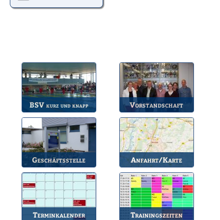
BSV
Vorstandschaft
kurz und knapp
Die wichtigsten Infos
Unsere amtierende
zum BSV.
Vorstandschaft.
Geschäftsstelle
Anfahrt/Karte
Anlaufstelle für alle
So können Sie uns
Fragen.
erreichen.
Terminkalender
Trainingszeiten