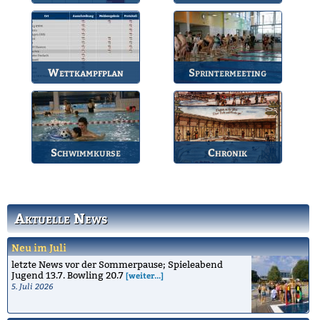
Die Termine des BSV.
Bahnbelegungen der
Gruppen.
Wettkampfplan
Sprintermeeting
Übersicht der aktuellen
Jährlicher Wettkampf
Wettkämpfe.
des BSV.
Schwimmkurse
Chronik
Informationen zu den
Die Geschichte des
Schwimmkursen.
Bruchsaler
Schwimmvereins.
Aktuelle News
Neu im Juli
letzte News vor der Sommerpause; Spieleabend
Jugend 13.7. Bowling 20.7
[weiter...]
5. Juli 2026