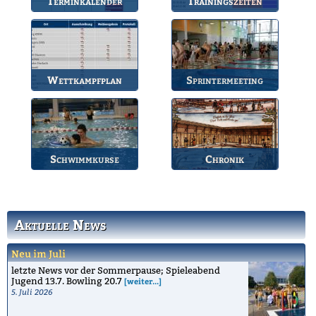
Terminkalender
Trainingszeiten
Die Termine des BSV.
Bahnbelegungen der
Gruppen.
Wettkampfplan
Sprintermeeting
Übersicht der aktuellen
Jährlicher Wettkampf
Wettkämpfe.
des BSV.
Schwimmkurse
Chronik
Informationen zu den
Die Geschichte des
Schwimmkursen.
Bruchsaler
Schwimmvereins.
Aktuelle News
Neu im Juli
letzte News vor der Sommerpause; Spieleabend
Jugend 13.7. Bowling 20.7
[weiter...]
5. Juli 2026