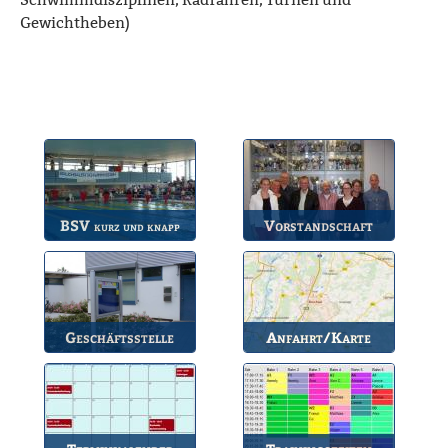
Schwimmdisziplinen, Radfahren, Turnen und
Gewichtheben)
BSV
Vorstandschaft
kurz und knapp
Die wichtigsten Infos
Unsere amtierende
zum BSV.
Vorstandschaft.
Geschäftsstelle
Anfahrt/Karte
Anlaufstelle für alle
So können Sie uns
Fragen.
erreichen.