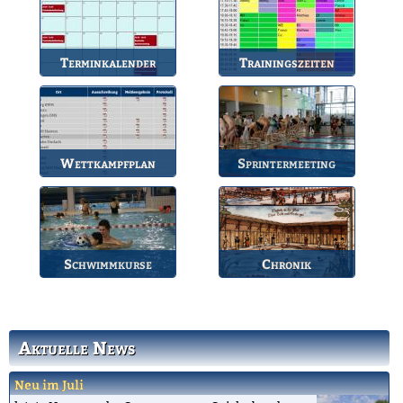
Terminkalender
Trainingszeiten
Die Termine des BSV.
Bahnbelegungen der
Gruppen.
Wettkampfplan
Sprintermeeting
Übersicht der aktuellen
Jährlicher Wettkampf
Wettkämpfe.
des BSV.
Schwimmkurse
Chronik
Informationen zu den
Die Geschichte des
Schwimmkursen.
Bruchsaler
Schwimmvereins.
Aktuelle News
Neu im Juli