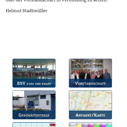
oder der Vorstandschaft in Verbindung zu setzen.
Helmut Stadtmüller
BSV
Vorstandschaft
kurz und knapp
Die wichtigsten Infos
Unsere amtierende
zum BSV.
Vorstandschaft.
Geschäftsstelle
Anfahrt/Karte
Anlaufstelle für alle
So können Sie uns
Fragen.
erreichen.