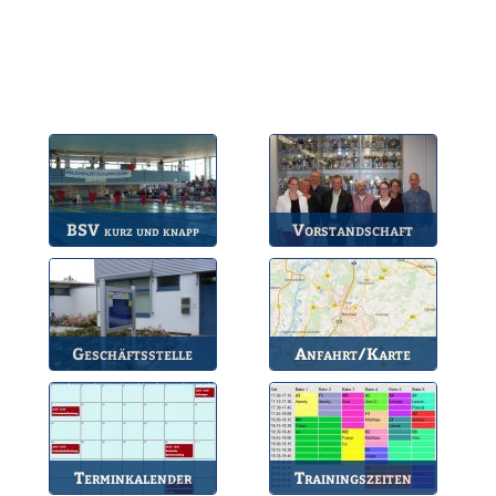
BSV
Vorstandschaft
kurz und knapp
Die wichtigsten Infos
Unsere amtierende
zum BSV.
Vorstandschaft.
Geschäftsstelle
Anfahrt/Karte
Anlaufstelle für alle
So können Sie uns
Fragen.
erreichen.
Terminkalender
Trainingszeiten