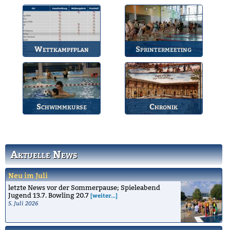
Die Termine des BSV.
Bahnbelegungen der
Gruppen.
Wettkampfplan
Sprintermeeting
Übersicht der aktuellen
Jährlicher Wettkampf
Wettkämpfe.
des BSV.
Schwimmkurse
Chronik
Informationen zu den
Die Geschichte des
Schwimmkursen.
Bruchsaler
Schwimmvereins.
Aktuelle News
Neu im Juli
letzte News vor der Sommerpause; Spieleabend
Jugend 13.7. Bowling 20.7
[weiter...]
5. Juli 2026