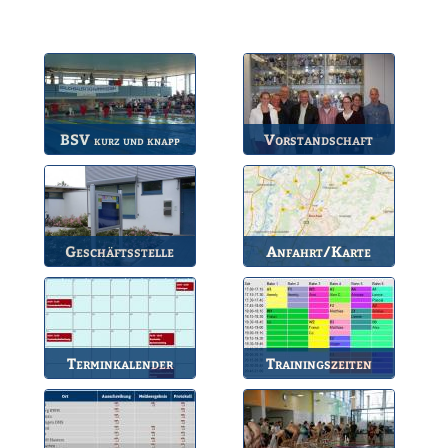
BSV
Vorstandschaft
kurz und knapp
Die wichtigsten Infos
Unsere amtierende
zum BSV.
Vorstandschaft.
Geschäftsstelle
Anfahrt/Karte
Anlaufstelle für alle
So können Sie uns
Fragen.
erreichen.
Terminkalender
Trainingszeiten
Die Termine des BSV.
Bahnbelegungen der
Gruppen.