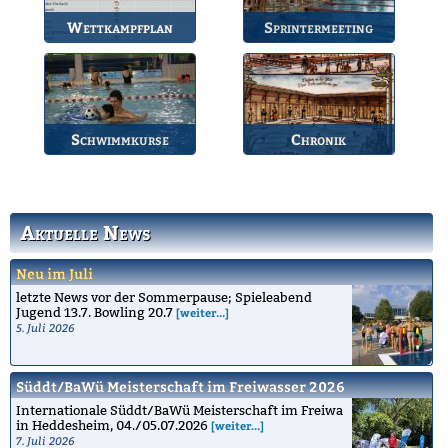
Wettkampfplan
Sprintermeeting
Übersicht der aktuellen
Jährlicher Wettkampf
Wettkämpfe.
des BSV.
Schwimmkurse
Chronik
Informationen zu den
Die Geschichte des
Schwimmkursen.
Bruchsaler
Schwimmvereins.
Aktuelle News
Neu im Juli
letzte News vor der Sommerpause; Spieleabend
Jugend 13.7. Bowling 20.7
[weiter...]
5. Juli 2026
Süddt/BaWü Meisterschaft im Freiwasser 2026
Internationale Süddt/BaWü Meisterschaft im Freiwa
in Heddesheim, 04./05.07.2026
[weiter...]
7. Juli 2026