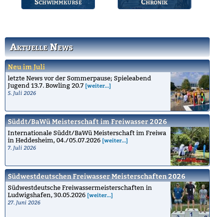
Schwimmkurse
Chronik
Informationen zu den
Die Geschichte des
Schwimmkursen.
Bruchsaler
Schwimmvereins.
Aktuelle News
Neu im Juli
letzte News vor der Sommerpause; Spieleabend
Jugend 13.7. Bowling 20.7
[weiter...]
5. Juli 2026
Süddt/BaWü Meisterschaft im Freiwasser 2026
Internationale Süddt/BaWü Meisterschaft im Freiwa
in Heddesheim, 04./05.07.2026
[weiter...]
7. Juli 2026
Südwestdeutschen Freiwasser Meisterschaften 2026
Südwestdeutsche Freiwassermeisterschaften in
Ludwigshafen, 30.05.2026
[weiter...]
27. Juni 2026