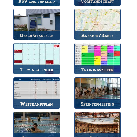
BSV
Vorstandschaft
kurz und knapp
Die wichtigsten Infos
Unsere amtierende
zum BSV.
Vorstandschaft.
Geschäftsstelle
Anfahrt/Karte
Anlaufstelle für alle
So können Sie uns
Fragen.
erreichen.
Terminkalender
Trainingszeiten
Die Termine des BSV.
Bahnbelegungen der
Gruppen.
Wettkampfplan
Sprintermeeting
Übersicht der aktuellen
Jährlicher Wettkampf
Wettkämpfe.
des BSV.