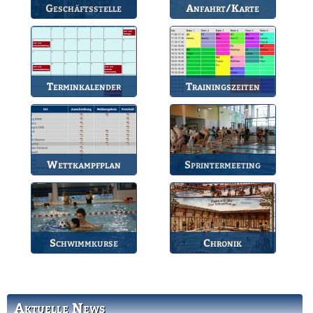
Geschäftsstelle
Anfahrt/Karte
Anlaufstelle für alle
So können Sie uns
Fragen.
erreichen.
Terminkalender
Trainingszeiten
Die Termine des BSV.
Bahnbelegungen der
Gruppen.
Wettkampfplan
Sprintermeeting
Übersicht der aktuellen
Jährlicher Wettkampf
Wettkämpfe.
des BSV.
Schwimmkurse
Chronik
Informationen zu den
Die Geschichte des
Schwimmkursen.
Bruchsaler
Schwimmvereins.
Aktuelle News