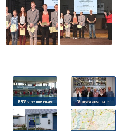
BSV
Vorstandschaft
kurz und knapp
Die wichtigsten Infos
Unsere amtierende
zum BSV.
Vorstandschaft.