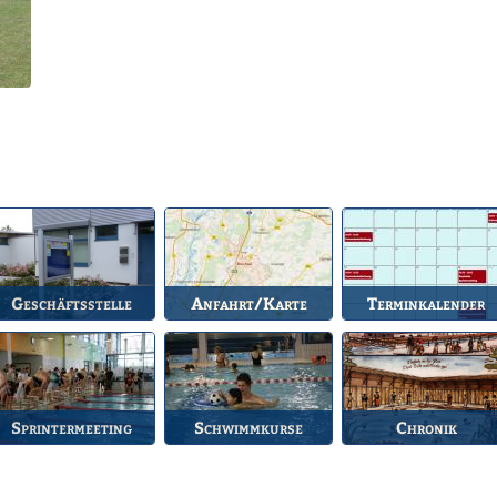
Geschäftsstelle
Anfahrt/Karte
Terminkalender
nlaufstelle für alle
So können Sie uns
Die Termine des BSV.
Fragen.
erreichen.
Sprintermeeting
Schwimmkurse
Chronik
Jährlicher Wettkampf
Informationen zu den
Die Geschichte des
es BSV.
Schwimmkursen.
Bruchsaler
Schwimmvereins.