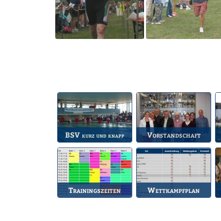
BSV
Vorstandschaft
kurz und knapp
Die wichtigsten Infos
Unsere amtierende
A
zum BSV.
Vorstandschaft.
Trainingszeiten
Wettkampfplan
Bahnbelegungen der
Übersicht der aktuellen
Gruppen.
Wettkämpfe.
d