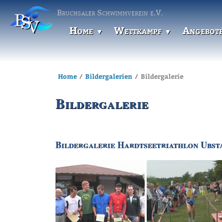
Bruchsaler Schwimmverein e.V.
Home
Wettkampf
Angebot
Home
Bildergalerien
Bildergalerie
Bildergalerie
Bildergalerie Hardtseetriathlon Ubst