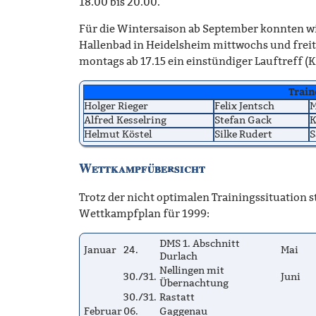
18.00 bis 20.00.
Für die Wintersaison ab September konnten wi
Hallenbad in Heidelsheim mittwochs und freit
montags ab 17.15 ein einstündiger Lauftreff (K
Train
Holger Rieger
Felix Jentsch
M
Alfred Kesselring
Stefan Gack
K
Helmut Köstel
Silke Rudert
S
Wettkampfübersicht
Trotz der nicht optimalen Trainingssituation
Wettkampfplan für 1999:
DMS 1. Abschnitt
Januar
24.
Mai
Durlach
Nellingen mit
30./31.
Juni
Übernachtung
30./31.
Rastatt
Februar
06.
Gaggenau