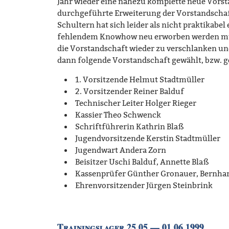
Jahr wieder eine nahezu komplette neue Vors
durchgeführte Erweiterung der Vorstandschaf
Schultern hat sich leider als nicht praktikabe
fehlendem Knowhow neu erworben werden muss
die Vorstandschaft wieder zu verschlanken u
dann folgende Vorstandschaft gewählt, bzw. g
1. Vorsitzende Helmut Stadtmüller
2. Vorsitzender Reiner Balduf
Technischer Leiter Holger Rieger
Kassier Theo Schwenck
Schriftführerin Kathrin Blaß
Jugendvorsitzende Kerstin Stadtmüller
Jugendwart Andera Zorn
Beisitzer Uschi Balduf, Annette Blaß
Kassenprüfer Günther Gronauer, Bernhar
Ehrenvorsitzender Jürgen Steinbrink
Trainingslager 25.05 — 01.06.1999