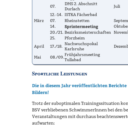
DMS 2. Abschnitt
07.
Juli
Durlach
12.-14.
ISTKA Fächerbad
März
07.
Rheinstetten
Septem
Sprintermeeting
14.
Oktobe
20./21.
Bezirksmeisterschaften
Novem
25.
Pforzheim
Nachwuchspokal
April
17./18.
Dezem
Karlsruhe
Frühjahrsmeeting
Mai
08./09.
Tullabad
Sportliche Leistungen
Die in diesem Jahr veröffentlichten Berichte 
Bildern!
Trotz der suboptimalen Trainingssituation ko
BSV verbliebenen SchwimmerInnen bei den b
Veranstaltungen mit durchaus beachtenswert
aufwarten: