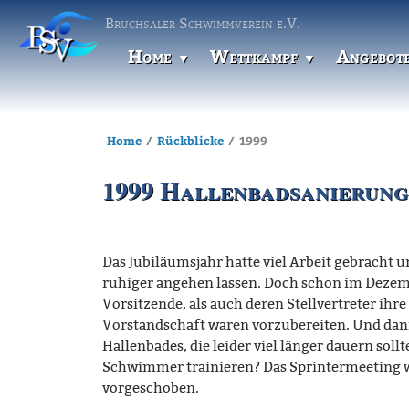
Bruchsaler Schwimmverein e.V.
Home
Wettkampf
Angebot
Home
Rückblicke
1999
1999 Hallenbadsanierung
Das Jubiläumsjahr hatte viel Arbeit gebracht u
ruhiger angehen lassen. Doch schon im Dezemb
Vorsitzende, als auch deren Stellvertreter i
Vorstandschaft waren vorzubereiten. Und dan
Hallenbades, die leider viel länger dauern soll
Schwimmer trainieren? Das Sprintermeeting 
vorgeschoben.