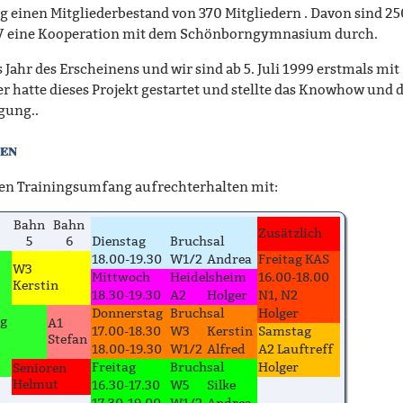
g einen Mitgliederbestand von 370 Mitgliedern . Davon sind 25
BSV eine Kooperation mit dem Schönborngymnasium durch.
s Jahr des Erscheinens und wir sind ab 5. Juli 1999 erstmals mit
 hatte dieses Projekt gestartet und stellte das Knowhow und d
gung..
gen
ten Trainingsumfang aufrechterhalten mit:
Bahn
Bahn
Zusätzlich
5
6
Dienstag
Bruchsal
18.00-19.30
W1/2
Andrea
Freitag KAS
W3
Mittwoch
Heidelsheim
16.00-18.00
Kerstin
18.30-19.30
A2
Holger
N1, N2
Donnerstag
Bruchsal
Holger
ng
A1
17.00-18.30
W3
Kerstin
Samstag
Stefan
18.00-19.30
W1/2
Alfred
A2 Lauftreff
Freitag
Bruchsal
Holger
Senioren
Helmut
16.30-17.30
W5
Silke