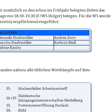
r zusätzlich zu den schon im Frühjahr belegten Zeiten das
ags von 18.30-19.30 (F/W5 Holger) belegen. Für die W1 wurde
erstin) verpflichtend eingeführt.
er in 1999
anuela Stadtmüller
Andrea Zorn
erstin Stadtmüller
Kathrin Blaß
abine Kanitz
 standen nahezu alle üblichen Wettkämpfe auf dem
25.
Huchenfelder Schwimmtreff
Süddeutsche
16./17.
Jahrgangsmeisterschaften Heidelberg
12.
Freiwassereröffnung Durlach
26.
Bühl