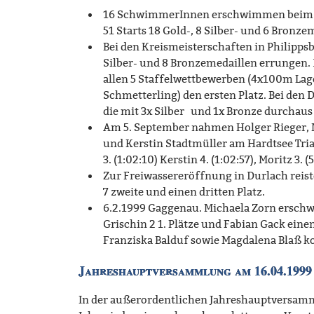
16 SchwimmerInnen erschwimmen beim R
51 Starts 18 Gold-, 8 Silber- und 6 Bronze
Bei den Kreismeisterschaften in Philippsb
Silber- und 8 Bronzemedaillen errungen.
allen 5 Staffelwettbewerben (4x100m La
Schmetterling) den ersten Platz. Bei den 
die mit 3x Silber und 1x Bronze durchaus
Am 5. September nahmen Holger Rieger, M
und Kerstin Stadtmüller am Hardtsee Triath
3. (1:02:10) Kerstin 4. (1:02:57), Moritz 3. 
Zur Freiwassereröffnung in Durlach rei
7 zweite und einen dritten Platz.
6.2.1999 Gaggenau. Michaela Zorn erschw
Grischin 2 1. Plätze und Fabian Gack eine
Franziska Balduf sowie Magdalena Blaß k
Jahreshauptversammlung am 16.04.1999
In der außerordentlichen Jahreshauptversam