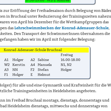
17.30-19.00
W1/2
Andrea
bis zur Eröffnung der Freibadesaison durch Belegung von Bäde
 in Bruchsal unter Reduzierung der Trainingszeiten nahez
 waren von April bis Dezember für die Wettkampfgruppen das
Lehrschwimmbecken der Konrad-Adenauer-Schule
ppen das
,
chkeiten. Den Transport der SchwimmerInnen übernahmen die
gefangen haben wir im April mit folgender Belegung:
Konrad-Adenauer-Schule Bruchsal
Freitag
A1
Holger
A2
Sabine
16.00-18.00
W2
Kerstin
A4
Manuela
N1, N2
A3
NN
F2
Stefan
Holger
F1
Holger
E
Helmut
olger) für alle und eine Gymnastik und Krafteinheit für die 
ätzliche Trainingseinheiten in Heidelsheim angeboten.
ann im Freibad Bruchsal montags, dienstags, donnerstags und
reibad Heidelsheim dienstags, mittwochs und donnerstags von