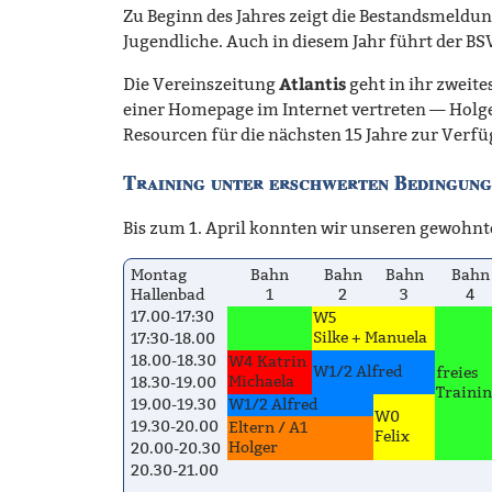
Zu Beginn des Jahres zeigt die Bestandsmeldun
Jugendliche. Auch in diesem Jahr führt der 
Atlantis
Die Vereinszeitung
geht in ihr zweite
einer Homepage im Internet vertreten — Holger
Resourcen für die nächsten 15 Jahre zur Verfü
Training unter erschwerten Bedingun
Bis zum 1. April konnten wir unseren gewohn
Montag
Bahn
Bahn
Bahn
Bahn
Hallenbad
1
2
3
4
17.00-17:30
W5
Silke + Manuela
17:30-18.00
18.00-18.30
W4 Katrin
W1/2 Alfred
freies
Michaela
18.30-19.00
Traini
19.00-19.30
W1/2 Alfred
W0
19.30-20.00
Eltern / A1
Felix
Holger
20.00-20.30
20.30-21.00