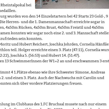
heintalpokal bei
medaillen.
urg wurden von den 14 Einzelstartern bei 42 Starts 23 Gold-, 9
 Die Herren- und die 1. Damenmannschaft erreichte sogar in
gen, 4x50m Rücken, 4x50m Brust, 4x50m Freistil und 4x50m
Damen konnten wir sogar noch eine 2. und 3. Mannschaft stelle
 zufrieden sein konnten.
oritz und Hubert Reichert, Joschka Johrden, Cornelia Hänßle
lon teil. Holger erreichte einen 3. Platz (47:11), Cornelia wur
(52:22), Joschka 5. (56:53) und Hubert 14. (51:47).
sten 13 SchwimmerInnen der W1+2 an und erschwammen 3 erst
immt 4 1.Plätze ebenso wie ihre Schwester Simone, Andreas
n 2. und einen 3. Platz. Auch der Nachwuchs mit Carolin und
onnten sich über vordere Platzierungen freuen.
mlung im Clubhaus des 1.FC Bruchsal musste nach nur einem