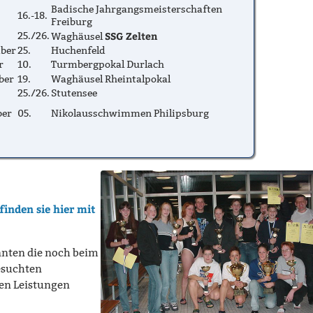
Badische Jahrgangsmeisterschaften
16.-18.
Freiburg
SSG Zelten
25./26.
Waghäusel
ber
25.
Huchenfeld
r
10.
Turmbergpokal Durlach
ber
19.
Waghäusel Rheintalpokal
25./26.
Stutensee
ber
05.
Nikolausschwimmen Philipsburg
finden sie hier mit
nnten die noch beim
esuchten
en Leistungen