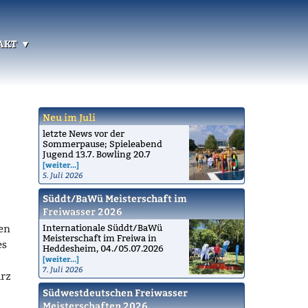
akt
Neu im Juli
letzte News vor der
Sommerpause; Spieleabend
Jugend 13.7. Bowling 20.7
[weiter...]
5. Juli 2026
Süddt/BaWü Meisterschaft im
Freiwasser 2026
ten
Internationale Süddt/BaWü
Meisterschaft im Freiwa in
es
Heddesheim, 04./05.07.2026
[weiter...]
7. Juli 2026
rz
Südwestdeutschen Freiwasser
Meisterschaften 2026