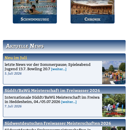
Schwimmkurse
Chronik
Informationen zu den
Die Geschichte des
Schwimmkursen.
Bruchsaler
Schwimmvereins.
Aktuelle News
Neu im Juli
letzte News vor der Sommerpause; Spieleabend
Jugend 13.7. Bowling 20.7
[weiter...]
5. Juli 2026
Süddt/BaWü Meisterschaft im Freiwasser 2026
Internationale Süddt/BaWü Meisterschaft im Freiwa
in Heddesheim, 04./05.07.2026
[weiter...]
7. Juli 2026
Südwestdeutschen Freiwasser Meisterschaften 2026