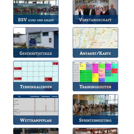
BSV
Vorstandschaft
kurz und knapp
Die wichtigsten Infos
Unsere amtierende
zum BSV.
Vorstandschaft.
Geschäftsstelle
Anfahrt/Karte
Anlaufstelle für alle
So können Sie uns
Fragen.
erreichen.
Terminkalender
Trainingszeiten
Die Termine des BSV.
Bahnbelegungen der
Gruppen.
Wettkampfplan
Sprintermeeting
Übersicht der aktuellen
Jährlicher Wettkampf
Wettkämpfe.
des BSV.