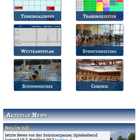
Terminkalender
Trainingszeiten
Die Termine des BSV.
Bahnbelegungen der
Gruppen.
Wettkampfplan
Sprintermeeting
Übersicht der aktuellen
Jährlicher Wettkampf
Wettkämpfe.
des BSV.
Schwimmkurse
Chronik
Informationen zu den
Die Geschichte des
Schwimmkursen.
Bruchsaler
Schwimmvereins.
Aktuelle News
Neu im Juli
letzte News vor der Sommerpause; Spieleabend
Jugend 13.7. Bowling 20.7
[weiter...]