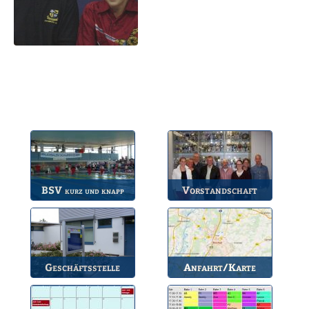
BSV
Vorstandschaft
kurz und knapp
Die wichtigsten Infos
Unsere amtierende
zum BSV.
Vorstandschaft.
Geschäftsstelle
Anfahrt/Karte
Anlaufstelle für alle
So können Sie uns
Fragen.
erreichen.