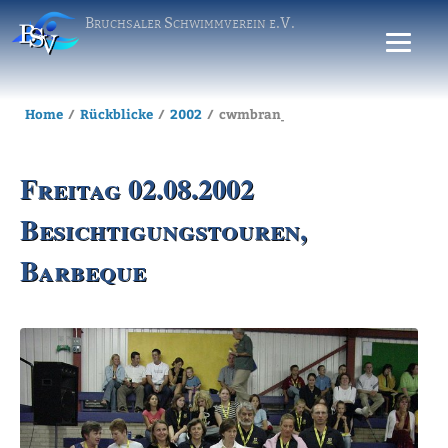
Bruchsaler Schwimmverein e.V.
Home
Rückblicke
2002
cwmbran_02.08.2002
Freitag 02.08.2002
Besichtigungstouren,
Barbeque