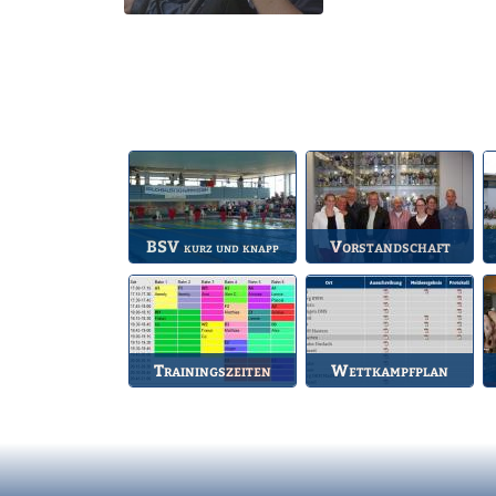
BSV
Vorstandschaft
kurz und knapp
Die wichtigsten Infos
Unsere amtierende
A
zum BSV.
Vorstandschaft.
Trainingszeiten
Wettkampfplan
Bahnbelegungen der
Übersicht der aktuellen
Gruppen.
Wettkämpfe.
d