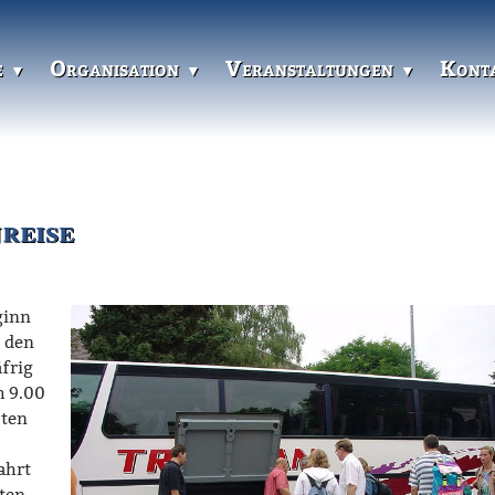
e
Organisation
Veranstaltungen
Kont
reise
ginn
 den
äfrig
m 9.00
zten
ahrt