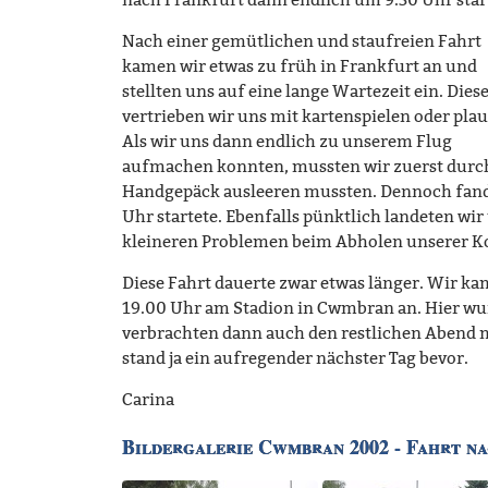
nach Frankfurt dann endlich um 9.30 Uhr star
Nach einer gemütlichen und staufreien Fahrt
kamen wir etwas zu früh in Frankfurt an und
stellten uns auf eine lange Wartezeit ein. Dies
vertrieben wir uns mit kartenspielen oder pla
Als wir uns dann endlich zu unserem Flug
aufmachen konnten, mussten wir zuerst durch 
Handgepäck ausleeren mussten. Dennoch fande
Uhr startete. Ebenfalls pünktlich landeten wi
kleineren Problemen beim Abholen unserer Ko
Diese Fahrt dauerte zwar etwas länger. Wir k
19.00 Uhr am Stadion in Cwmbran an. Hier wur
verbrachten dann auch den restlichen Abend mi
stand ja ein aufregender nächster Tag bevor.
Carina
Bildergalerie Cwmbran 2002 - Fahrt 