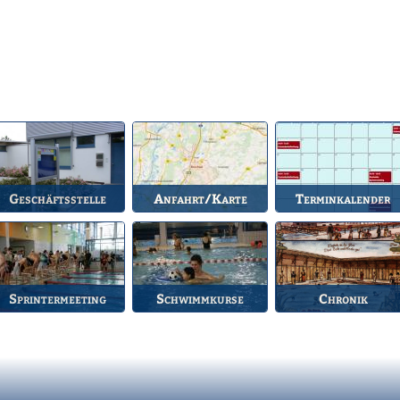
Geschäftsstelle
Anfahrt/Karte
Terminkalender
nlaufstelle für alle
So können Sie uns
Die Termine des BSV.
Fragen.
erreichen.
Sprintermeeting
Schwimmkurse
Chronik
Jährlicher Wettkampf
Informationen zu den
Die Geschichte des
es BSV.
Schwimmkursen.
Bruchsaler
Schwimmvereins.