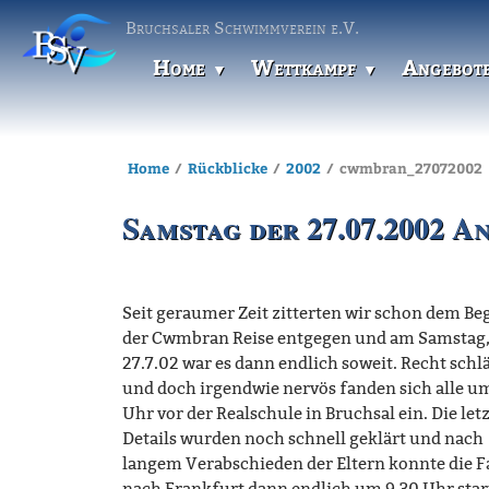
Bruchsaler Schwimmverein e.V.
Home
Wettkampf
Angebot
Home
Rückblicke
2002
cwmbran_27072002
Samstag der 27.07.2002 An
Seit geraumer Zeit zitterten wir schon dem Be
der Cwmbran Reise entgegen und am Samstag,
27.7.02 war es dann endlich soweit. Recht schl
und doch irgendwie nervös fanden sich alle u
Uhr vor der Realschule in Bruchsal ein. Die let
Details wurden noch schnell geklärt und nach
langem Verabschieden der Eltern konnte die F