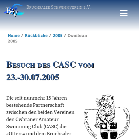
Bruchsaler Schwimmverein e.V.
Home
Rückblicke
2005
Cwmbran
2005
Besuch des CASC vom
23.-30.07.2005
Die seit nunmehr 15 Jahren
bestehende Partnerschaft
zwischen den beiden Vereinen
den Cwbraner Amateur
Swimming Club (CASC) die
«Otters» und dem Bruchsaler