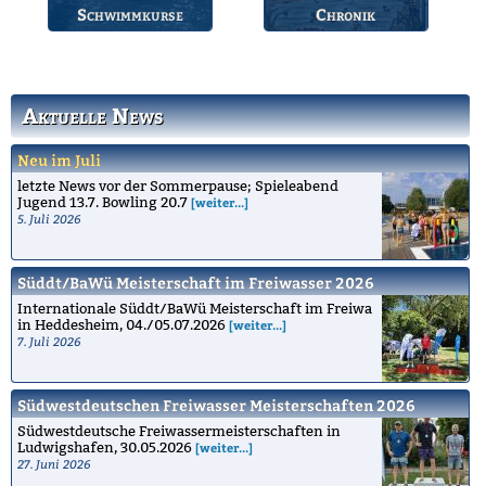
Schwimmkurse
Chronik
Informationen zu den
Die Geschichte des
Schwimmkursen.
Bruchsaler
Schwimmvereins.
Aktuelle News
Neu im Juli
letzte News vor der Sommerpause; Spieleabend
Jugend 13.7. Bowling 20.7
[weiter...]
5. Juli 2026
Süddt/BaWü Meisterschaft im Freiwasser 2026
Internationale Süddt/BaWü Meisterschaft im Freiwa
in Heddesheim, 04./05.07.2026
[weiter...]
7. Juli 2026
Südwestdeutschen Freiwasser Meisterschaften 2026
Südwestdeutsche Freiwassermeisterschaften in
Ludwigshafen, 30.05.2026
[weiter...]
27. Juni 2026