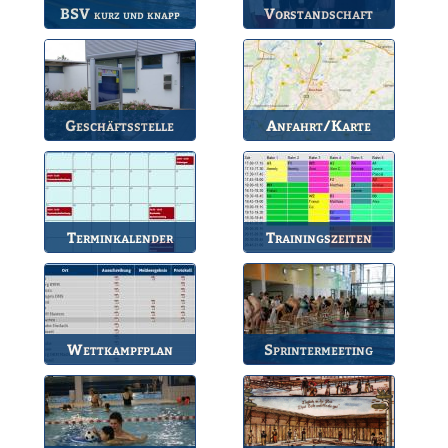
BSV
Vorstandschaft
kurz und knapp
Die wichtigsten Infos
Unsere amtierende
zum BSV.
Vorstandschaft.
Geschäftsstelle
Anfahrt/Karte
Anlaufstelle für alle
So können Sie uns
Fragen.
erreichen.
Terminkalender
Trainingszeiten
Die Termine des BSV.
Bahnbelegungen der
Gruppen.
Wettkampfplan
Sprintermeeting
Übersicht der aktuellen
Jährlicher Wettkampf
Wettkämpfe.
des BSV.