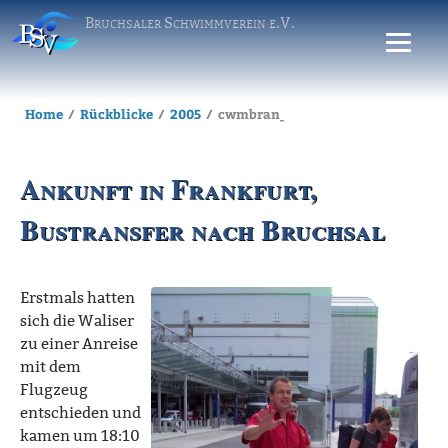
Bruchsaler Schwimmverein e.V.
Home
Rückblicke
2005
cwmbran_20050723_anreise
Ankunft in Frankfurt,
Bustransfer nach Bruchsal
Erstmals hatten
sich die Waliser
zu einer Anreise
mit dem
Flugzeug
entschieden und
kamen um 18:10