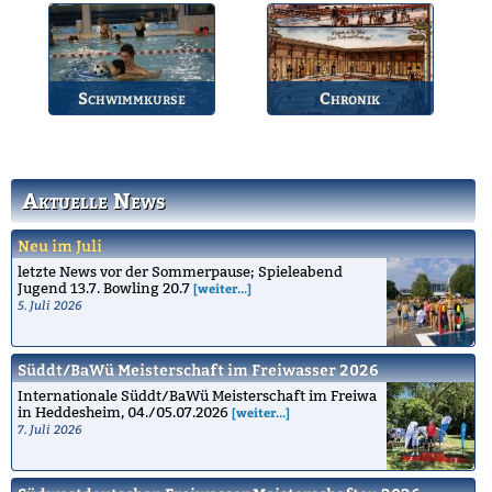
Übersicht der aktuellen
Jährlicher Wettkampf
Wettkämpfe.
des BSV.
Schwimmkurse
Chronik
Informationen zu den
Die Geschichte des
Schwimmkursen.
Bruchsaler
Schwimmvereins.
Aktuelle News
Neu im Juli
letzte News vor der Sommerpause; Spieleabend
Jugend 13.7. Bowling 20.7
[weiter...]
5. Juli 2026
Süddt/BaWü Meisterschaft im Freiwasser 2026
Internationale Süddt/BaWü Meisterschaft im Freiwa
in Heddesheim, 04./05.07.2026
[weiter...]
7. Juli 2026