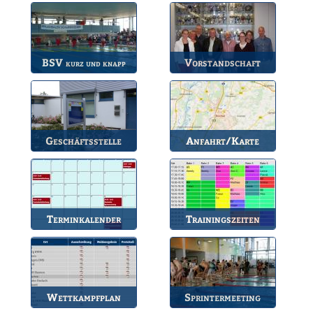
BSV
Vorstandschaft
kurz und knapp
Die wichtigsten Infos
Unsere amtierende
zum BSV.
Vorstandschaft.
Geschäftsstelle
Anfahrt/Karte
Anlaufstelle für alle
So können Sie uns
Fragen.
erreichen.
Terminkalender
Trainingszeiten
Die Termine des BSV.
Bahnbelegungen der
Gruppen.
Wettkampfplan
Sprintermeeting