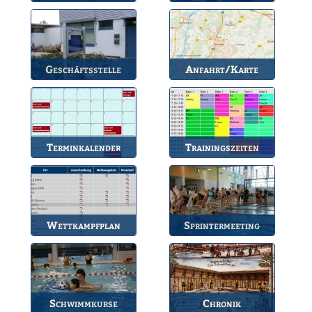
Die wichtigsten Infos
Unsere amtierende
zum BSV.
Vorstandschaft.
Geschäftsstelle
Anfahrt/Karte
Anlaufstelle für alle
So können Sie uns
Fragen.
erreichen.
Terminkalender
Trainingszeiten
Die Termine des BSV.
Bahnbelegungen der
Gruppen.
Wettkampfplan
Sprintermeeting
Übersicht der aktuellen
Jährlicher Wettkampf
Wettkämpfe.
des BSV.
Schwimmkurse
Chronik