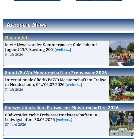
Informationen zu den
Die Geschichte des
Schwimmkursen.
Bruchsaler
Schwimmvereins.
Aktuelle News
Neu im Juli
letzte News vor der Sommerpause; Spieleabend
Jugend 13.7. Bowling 20.7
[weiter...]
5. Juli 2026
Süddt/BaWü Meisterschaft im Freiwasser 2026
Internationale Süddt/BaWü Meisterschaft im Freiwa
in Heddesheim, 04./05.07.2026
[weiter...]
7. Juli 2026
Südwestdeutschen Freiwasser Meisterschaften 2026
Südwestdeutsche Freiwassermeisterschaften in
Ludwigshafen, 30.05.2026
[weiter...]
27. Juni 2026