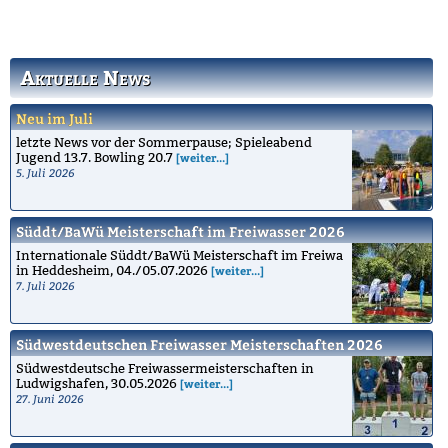
Informationen zu den
Die Geschichte des
Schwimmkursen.
Bruchsaler
Schwimmvereins.
Aktuelle News
Neu im Juli
letzte News vor der Sommerpause; Spieleabend
Jugend 13.7. Bowling 20.7
[weiter...]
5. Juli 2026
Süddt/BaWü Meisterschaft im Freiwasser 2026
Internationale Süddt/BaWü Meisterschaft im Freiwa
in Heddesheim, 04./05.07.2026
[weiter...]
7. Juli 2026
Südwestdeutschen Freiwasser Meisterschaften 2026
Südwestdeutsche Freiwassermeisterschaften in
Ludwigshafen, 30.05.2026
[weiter...]
27. Juni 2026