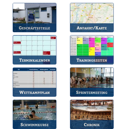
Die wichtigsten Infos
Unsere amtierende
zum BSV.
Vorstandschaft.
Geschäftsstelle
Anfahrt/Karte
Anlaufstelle für alle
So können Sie uns
Fragen.
erreichen.
Terminkalender
Trainingszeiten
Die Termine des BSV.
Bahnbelegungen der
Gruppen.
Wettkampfplan
Sprintermeeting
Übersicht der aktuellen
Jährlicher Wettkampf
Wettkämpfe.
des BSV.
Schwimmkurse
Chronik