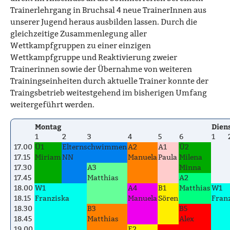
Trainerlehrgang in Bruchsal 4 neue TrainerInnen aus
unserer Jugend heraus ausbilden lassen. Durch die
gleichzeitige Zusammenlegung aller
Wettkampfgruppen zu einer einzigen
Wettkampfgruppe und Reaktivierung zweier
Trainerinnen sowie der Übernahme von weiteren
Trainingseinheiten durch aktuelle Trainer konnte der
Traingsbetrieb weitestgehend im bisherigen Umfang
weitergeführt werden.
Montag
Dien
1
2
3
4
5
6
1
17.00
Ü1
Elternschwimmen
A2
A1
Ü2
17.15
Miriam
NN
Manuela
Paula
Milena
17.30
A3
Minna
17.45
Matthias
A2
18.00
W1
A4
B1
Matthias
W1
18.15
Franziska
Manuela
Sören
Fran
18.30
B3
B5
18.45
Matthias
Alex
19.00
E2