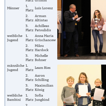
Platz
Grimm
1.
Männer
Luis Lorenz
Platz
2.
Arman
Platz
Altintas
3.
Achilleas
Platz
Patoulidis
weibliche
1.
Anna Maria
Jugend
Platz
Grischancew
2.
Milou
Platz
Hardock
3.
Michelle
Platz
Bohner
männliche
1.
Leam Ries
Jugend
Platz
2.
Aaron
Platz
Schilling
3.
Maximilian
Platz
König
weibliche
1.
Sofia
Bambini
Platz
Jungkind
2.