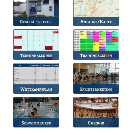
Geschäftsstelle
Anfahrt/Karte
Anlaufstelle für alle
So können Sie uns
Fragen.
erreichen.
Terminkalender
Trainingszeiten
Die Termine des BSV.
Bahnbelegungen der
Gruppen.
Wettkampfplan
Sprintermeeting
Übersicht der aktuellen
Jährlicher Wettkampf
Wettkämpfe.
des BSV.
Schwimmkurse
Chronik
Informationen zu den
Die Geschichte des
Schwimmkursen.
Bruchsaler