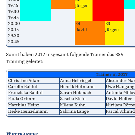
19.15
Jürgen
19.30
19.45
20.00
E4
E3
20.15
David
Jürgen
29.30
20.45
Somit haben 2017 insgesamt folgende Trainer das BSV
Training geleitet:
Trainer in 2017
Christine Adam
Anna Hellriegel
Alexander Ma
Carolin Balduf
Henrik Hofmann
Uwe Mangang
Franziska Balduf
Sarah Hubbuch
Antonia Millo
Paula Grimm
Sascha Klein
David Molter
Matthias Heinz
Milena Kuhn
Mirijam Rötte
Heike Heinzelmann
Sabrina Lange
Pascal Schmid
Wettkämpfe