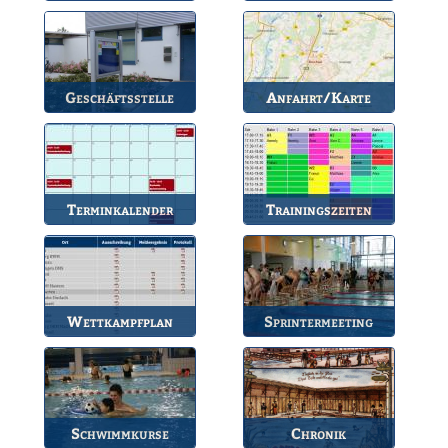
Die wichtigsten Infos
Unsere amtierende
zum BSV.
Vorstandschaft.
Geschäftsstelle
Anfahrt/Karte
Anlaufstelle für alle
So können Sie uns
Fragen.
erreichen.
Terminkalender
Trainingszeiten
Die Termine des BSV.
Bahnbelegungen der
Gruppen.
Wettkampfplan
Sprintermeeting
Übersicht der aktuellen
Jährlicher Wettkampf
Wettkämpfe.
des BSV.
Schwimmkurse
Chronik