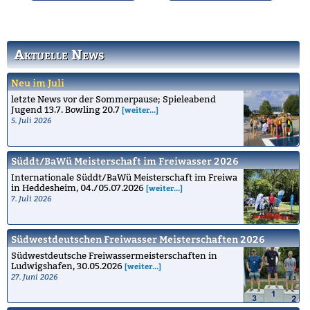
Informationen zu den
Die Geschichte des
Schwimmkursen.
Bruchsaler
Schwimmvereins.
Aktuelle News
Neu im Juli
letzte News vor der Sommerpause; Spieleabend
Jugend 13.7. Bowling 20.7
[weiter...]
5. Juli 2026
Süddt/BaWü Meisterschaft im Freiwasser 2026
Internationale Süddt/BaWü Meisterschaft im Freiwa
in Heddesheim, 04./05.07.2026
[weiter...]
7. Juli 2026
Südwestdeutschen Freiwasser Meisterschaften 2026
Südwestdeutsche Freiwassermeisterschaften in
Ludwigshafen, 30.05.2026
[weiter...]
27. Juni 2026