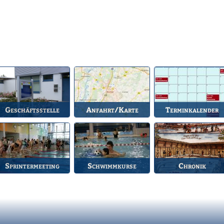
Geschäftsstelle
Anfahrt/Karte
Terminkalender
nlaufstelle für alle
So können Sie uns
Die Termine des BSV.
Fragen.
erreichen.
Sprintermeeting
Schwimmkurse
Chronik
Jährlicher Wettkampf
Informationen zu den
Die Geschichte des
es BSV.
Schwimmkursen.
Bruchsaler
Schwimmvereins.