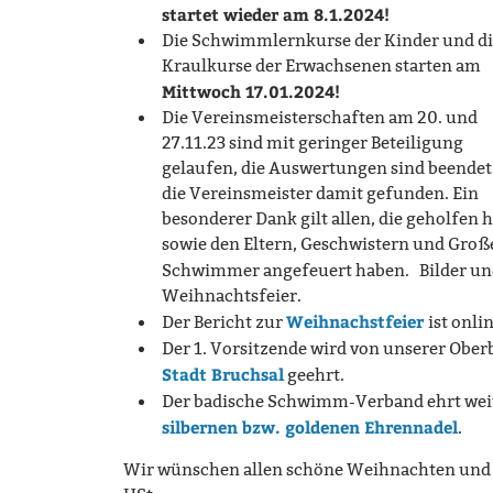
startet wieder am 8.1.2024!
Die Schwimmlernkurse der Kinder und d
Kraulkurse der Erwachsenen starten am
Mittwoch 17.01.2024!
Die Vereinsmeisterschaften am 20. und
27.11.23 sind mit geringer Beteiligung
gelaufen, die Auswertungen sind beende
die Vereinsmeister damit gefunden. Ein
besonderer Dank gilt allen, die geholfen 
sowie den Eltern, Geschwistern und Gro
Schwimmer angefeuert haben. Bilder und 
Weihnachtsfeier.
Weihnachstfeier
Der Bericht zur
ist onlin
Der 1. Vorsitzende wird von unserer Obe
Stadt Bruchsal
geehrt.
Der badische Schwimm-Verband ehrt weit
silbernen bzw. goldenen Ehrennadel
.
Wir wünschen allen schöne Weihnachten und e