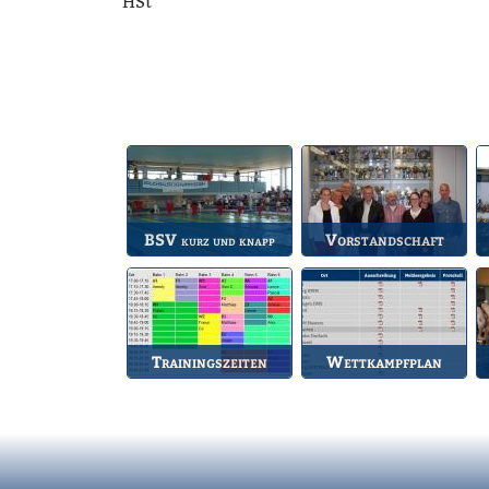
HSt
BSV
Vorstandschaft
kurz und knapp
Die wichtigsten Infos
Unsere amtierende
A
zum BSV.
Vorstandschaft.
Trainingszeiten
Wettkampfplan
Bahnbelegungen der
Übersicht der aktuellen
Gruppen.
Wettkämpfe.
d