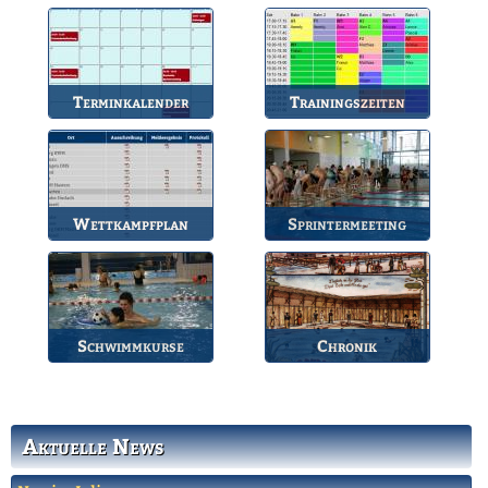
Anlaufstelle für alle
So können Sie uns
Fragen.
erreichen.
Terminkalender
Trainingszeiten
Die Termine des BSV.
Bahnbelegungen der
Gruppen.
Wettkampfplan
Sprintermeeting
Übersicht der aktuellen
Jährlicher Wettkampf
Wettkämpfe.
des BSV.
Schwimmkurse
Chronik
Informationen zu den
Die Geschichte des
Schwimmkursen.
Bruchsaler
Schwimmvereins.
Aktuelle News