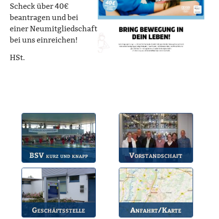
Scheck über 40€
beantragen und bei
einer Neumitgliedschaft
bei uns einreichen!
HSt.
BSV
Vorstandschaft
kurz und knapp
Die wichtigsten Infos
Unsere amtierende
zum BSV.
Vorstandschaft.
Geschäftsstelle
Anfahrt/Karte