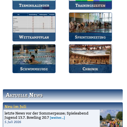
Terminkalender
Trainingszeiten
Die Termine des BSV.
Bahnbelegungen der
Gruppen.
Wettkampfplan
Sprintermeeting
Übersicht der aktuellen
Jährlicher Wettkampf
Wettkämpfe.
des BSV.
Schwimmkurse
Chronik
Informationen zu den
Die Geschichte des
Schwimmkursen.
Bruchsaler
Schwimmvereins.
Aktuelle News
Neu im Juli
letzte News vor der Sommerpause; Spieleabend
Jugend 13.7. Bowling 20.7
[weiter...]
5. Juli 2026