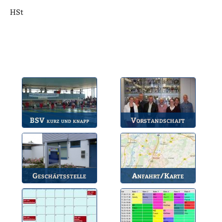
HSt
BSV
Vorstandschaft
kurz und knapp
Die wichtigsten Infos
Unsere amtierende
zum BSV.
Vorstandschaft.
Geschäftsstelle
Anfahrt/Karte
Anlaufstelle für alle
So können Sie uns
Fragen.
erreichen.