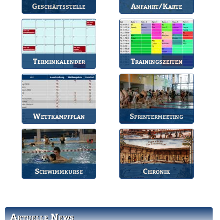
Geschäftsstelle
Anfahrt/Karte
Anlaufstelle für alle
So können Sie uns
Fragen.
erreichen.
Terminkalender
Trainingszeiten
Die Termine des BSV.
Bahnbelegungen der
Gruppen.
Wettkampfplan
Sprintermeeting
Übersicht der aktuellen
Jährlicher Wettkampf
Wettkämpfe.
des BSV.
Schwimmkurse
Chronik
Informationen zu den
Die Geschichte des
Schwimmkursen.
Bruchsaler
Schwimmvereins.
Aktuelle News