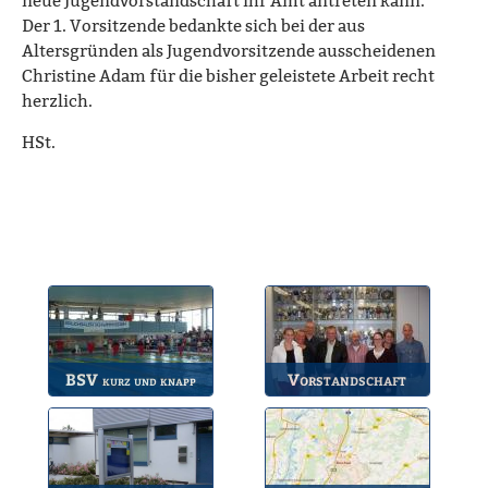
neue Jugendvorstandschaft ihr Amt antreten kann.
Der 1. Vorsitzende bedankte sich bei der aus
Altersgründen als Jugendvorsitzende ausscheidenen
Christine Adam für die bisher geleistete Arbeit recht
herzlich.
HSt.
BSV
Vorstandschaft
kurz und knapp
Die wichtigsten Infos
Unsere amtierende
zum BSV.
Vorstandschaft.