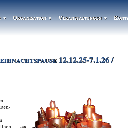
e
Organisation
Veranstaltungen
Kont
ihnachtspause 12.12.25-7.1.26 /
er
auen-
n
plinen