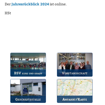
Jahresrückblick 2024
Der
ist online.
HSt
BSV
Vorstandschaft
kurz und knapp
Die wichtigsten Infos
Unsere amtierende
zum BSV.
Vorstandschaft.
Geschäftsstelle
Anfahrt/Karte