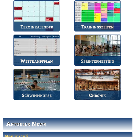
Anlaufstelle für alle
So können Sie uns
Fragen.
erreichen.
Terminkalender
Trainingszeiten
Die Termine des BSV.
Bahnbelegungen der
Gruppen.
Wettkampfplan
Sprintermeeting
Übersicht der aktuellen
Jährlicher Wettkampf
Wettkämpfe.
des BSV.
Schwimmkurse
Chronik
Informationen zu den
Die Geschichte des
Schwimmkursen.
Bruchsaler
Schwimmvereins.
Aktuelle News
Neu im Juli