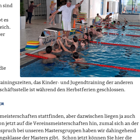
h sind
t es
eich.
er
die
rainingszeiten, das Kinder- und Jugendtraining der anderen
schäftsstelle ist während den Herbstferien geschlossen.
er
nsmeisterschaften stattfinden, aber dazwischen liegen ja auch
n jetzt auf die Vereinsmeisterschaften hin, zumal sich an der
uspruch bei unseren Mastersgruppen haben wir dahingehend
gsklasse der Masters gibt. Schon jetzt können Sie hier die