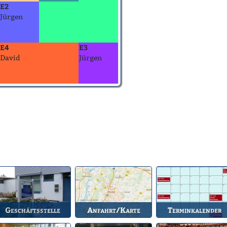
E2
Jürgen
E4
E3
David
Jürgen
Geschäftsstelle
Anfahrt/Karte
Terminkalender
nlaufstelle für alle
So können Sie uns
Die Termine des BSV.