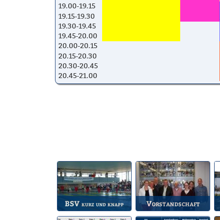
19.00-19.15
19.15-19.30
19.30-19.45
19.45-20.00
20.00-20.15
20.15-20.30
20.30-20.45
20.45-21.00
BSV
Vorstandschaft
kurz und knapp
Die wichtigsten Infos
Unsere amtierende
A