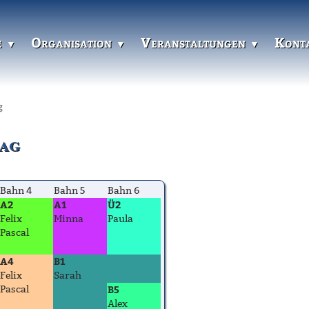
e
Organisation
Veranstaltungen
Kont
g
tag
Bahn 4
Bahn 5
Bahn 6
A2
A1
Ü2
Felix
Minna
Paula
Pascal
A4
B1
Felix
Sarah
B5
Pascal
Alex