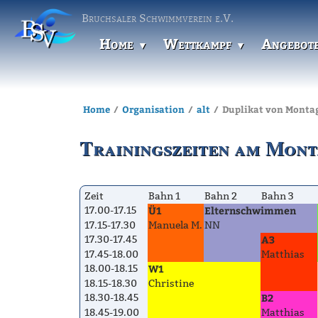
Bruchsaler Schwimmverein e.V.
Home
Wettkampf
Angebot
Home
Organisation
alt
Duplikat von Monta
Trainingszeiten am Mon
Zeit
Bahn 1
Bahn 2
Bahn 3
Ü1
Elternschwimmen
17.00-17.15
17.15-17.30
Manuela M.
NN
A3
17.30-17.45
17.45-18.00
Matthias
W1
18.00-18.15
18.15-18.30
Christine
B2
18.30-18.45
18.45-19.00
Matthias