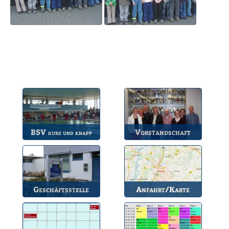
BSV
Vorstandschaft
kurz und knapp
Die wichtigsten Infos
Unsere amtierende
zum BSV.
Vorstandschaft.
Geschäftsstelle
Anfahrt/Karte
Anlaufstelle für alle
So können Sie uns
Fragen.
erreichen.