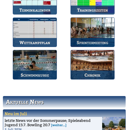
Terminkalender
Trainingszeiten
Die Termine des BSV.
Bahnbelegungen der
Gruppen.
Wettkampfplan
Sprintermeeting
Übersicht der aktuellen
Jährlicher Wettkampf
Wettkämpfe.
des BSV.
Schwimmkurse
Chronik
Informationen zu den
Die Geschichte des
Schwimmkursen.
Bruchsaler
Schwimmvereins.
Aktuelle News
Neu im Juli
letzte News vor der Sommerpause; Spieleabend
Jugend 13.7. Bowling 20.7
[weiter...]
5. Juli 2026