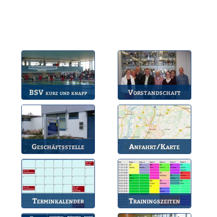
BSV
Vorstandschaft
kurz und knapp
Die wichtigsten Infos
Unsere amtierende
zum BSV.
Vorstandschaft.
Geschäftsstelle
Anfahrt/Karte
Anlaufstelle für alle
So können Sie uns
Fragen.
erreichen.
Terminkalender
Trainingszeiten
Die Termine des BSV.
Bahnbelegungen der