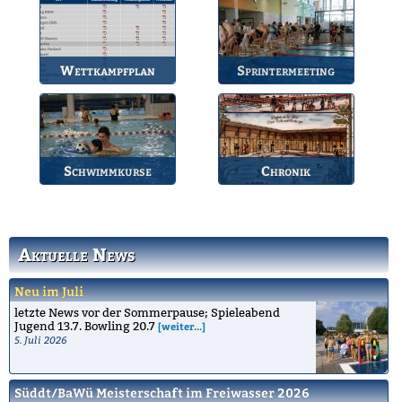
Gruppen.
Wettkampfplan
Sprintermeeting
Übersicht der aktuellen
Jährlicher Wettkampf
Wettkämpfe.
des BSV.
Schwimmkurse
Chronik
Informationen zu den
Die Geschichte des
Schwimmkursen.
Bruchsaler
Schwimmvereins.
Aktuelle News
Neu im Juli
letzte News vor der Sommerpause; Spieleabend
Jugend 13.7. Bowling 20.7
[weiter...]
5. Juli 2026
Süddt/BaWü Meisterschaft im Freiwasser 2026