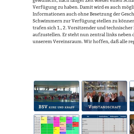
gewünscht, nach langer Zeit wieder einen Sch
Verfügung zu haben. Damit wird es auch mögli
Informationen auch ohne Besetzung der Gesch
Schwimmern zur Verfügung stellen zu können
trafen sich 1., 2. Vorsitzender und technischer
aufzustellen. Er steht nun zentral links neben
unserem Vereinsraum. Wir hoffen, daß alle 
BSV
Vorstandschaft
kurz und knapp
Die wichtigsten Infos
Unsere amtierende
A
zum BSV.
Vorstandschaft.
F