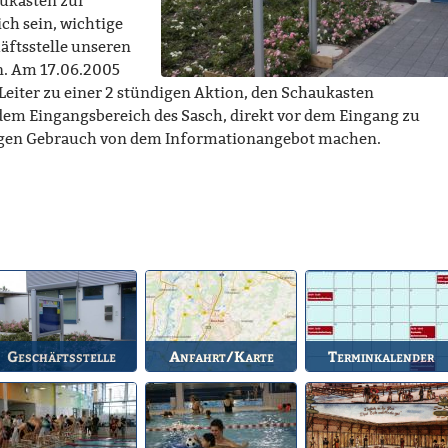
aukasten zur
ch sein, wichtige
äftsstelle unseren
. Am 17.06.2005
 Leiter zu einer 2 stündigen Aktion, den Schaukasten
 dem Eingangsbereich des Sasch, direkt vor dem Eingang zu
regen Gebrauch von dem Informationangebot machen.
Geschäftsstelle
Anfahrt/Karte
Terminkalender
nlaufstelle für alle
So können Sie uns
Die Termine des BSV.
ragen.
erreichen.