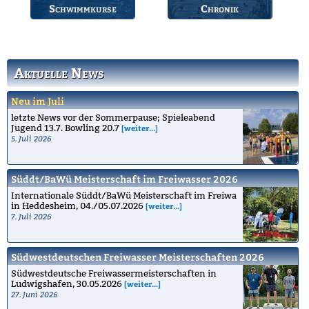
Schwimmkurse
Chronik
Informationen zu den
Die Geschichte des
Schwimmkursen.
Bruchsaler
Schwimmvereins.
Aktuelle News
Neu im Juli
letzte News vor der Sommerpause; Spieleabend
Jugend 13.7. Bowling 20.7
[weiter...]
5. Juli 2026
Süddt/BaWü Meisterschaft im Freiwasser 2026
Internationale Süddt/BaWü Meisterschaft im Freiwa
in Heddesheim, 04./05.07.2026
[weiter...]
7. Juli 2026
Südwestdeutschen Freiwasser Meisterschaften 2026
Südwestdeutsche Freiwassermeisterschaften in
Ludwigshafen, 30.05.2026
[weiter...]
27. Juni 2026