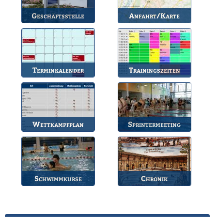
Geschäftsstelle
Anfahrt/Karte
Anlaufstelle für alle
So können Sie uns
Fragen.
erreichen.
Terminkalender
Trainingszeiten
Die Termine des BSV.
Bahnbelegungen der
Gruppen.
Wettkampfplan
Sprintermeeting
Übersicht der aktuellen
Jährlicher Wettkampf
Wettkämpfe.
des BSV.
Schwimmkurse
Chronik
Informationen zu den
Die Geschichte des
Schwimmkursen.
Bruchsaler
Schwimmvereins.