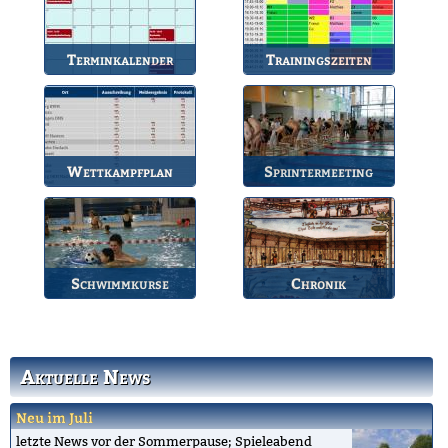
Terminkalender
Trainingszeiten
Die Termine des BSV.
Bahnbelegungen der
Gruppen.
Wettkampfplan
Sprintermeeting
Übersicht der aktuellen
Jährlicher Wettkampf
Wettkämpfe.
des BSV.
Schwimmkurse
Chronik
Informationen zu den
Die Geschichte des
Schwimmkursen.
Bruchsaler
Schwimmvereins.
Aktuelle News
Neu im Juli
letzte News vor der Sommerpause; Spieleabend