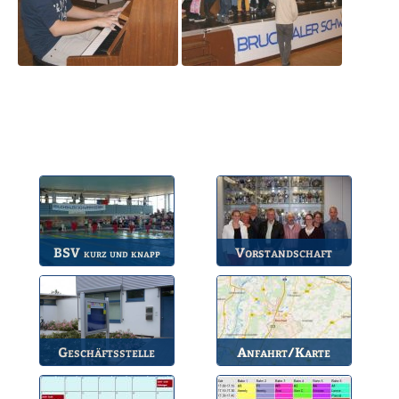
BSV
Vorstandschaft
kurz und knapp
Die wichtigsten Infos
Unsere amtierende
zum BSV.
Vorstandschaft.
Geschäftsstelle
Anfahrt/Karte
Anlaufstelle für alle
So können Sie uns
Fragen.
erreichen.