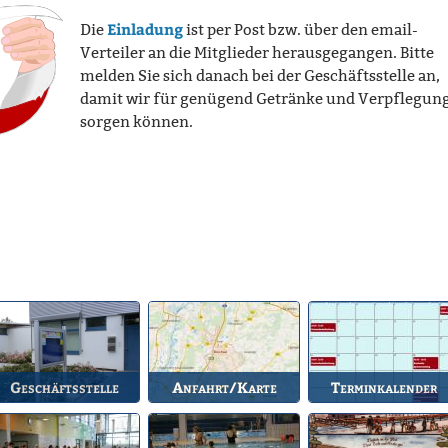
Einladung
Die
ist per Post bzw. über den email-
Verteiler an die Mitglieder herausgegangen. Bitte
melden Sie sich danach bei der Geschäftsstelle an,
damit wir für genügend Getränke und Verpflegun
sorgen können.
Geschäftsstelle
Anfahrt/Karte
Terminkalender
nlaufstelle für alle
So können Sie uns
Die Termine des BSV.
Fragen.
erreichen.