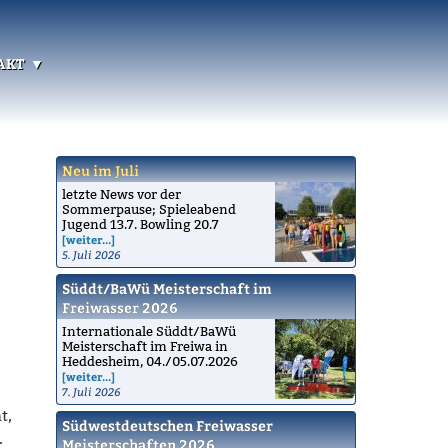
akt
Neu im Juli
letzte News vor der
Sommerpause; Spieleabend
Jugend 13.7. Bowling 20.7
[weiter...]
5. Juli 2026
Süddt/BaWü Meisterschaft im
Freiwasser 2026
Internationale Süddt/BaWü
Meisterschaft im Freiwa in
Heddesheim, 04./05.07.2026
[weiter...]
7. Juli 2026
t,
Südwestdeutschen Freiwasser
.
Meisterschaften 2026