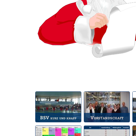
BSV
Vorstandschaft
kurz und knapp
Die wichtigsten Infos
Unsere amtierende
A
zum BSV.
Vorstandschaft.