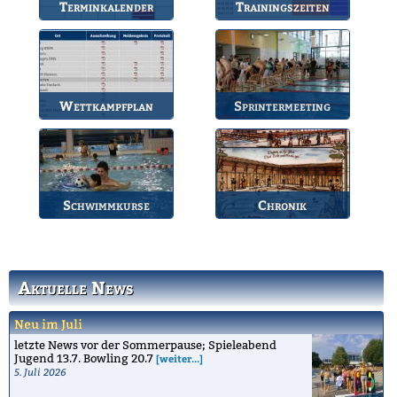
Terminkalender
Trainingszeiten
Die Termine des BSV.
Bahnbelegungen der
Gruppen.
Wettkampfplan
Sprintermeeting
Übersicht der aktuellen
Jährlicher Wettkampf
Wettkämpfe.
des BSV.
Schwimmkurse
Chronik
Informationen zu den
Die Geschichte des
Schwimmkursen.
Bruchsaler
Schwimmvereins.
Aktuelle News
Neu im Juli
letzte News vor der Sommerpause; Spieleabend
Jugend 13.7. Bowling 20.7
[weiter...]
5. Juli 2026