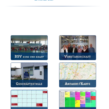
BSV
Vorstandschaft
kurz und knapp
Die wichtigsten Infos
Unsere amtierende
zum BSV.
Vorstandschaft.
Geschäftsstelle
Anfahrt/Karte
Anlaufstelle für alle
So können Sie uns
Fragen.
erreichen.