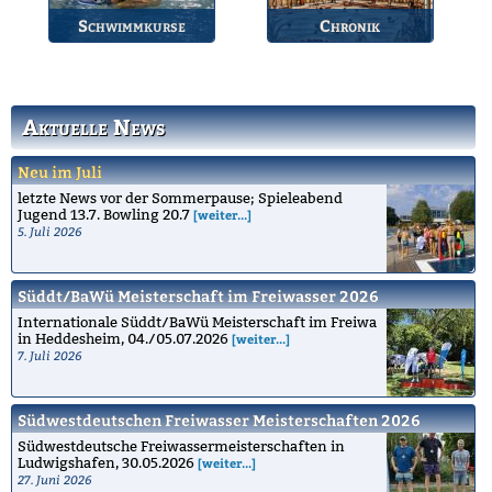
Schwimmkurse
Chronik
Informationen zu den
Die Geschichte des
Schwimmkursen.
Bruchsaler
Schwimmvereins.
Aktuelle News
Neu im Juli
letzte News vor der Sommerpause; Spieleabend
Jugend 13.7. Bowling 20.7
[weiter...]
5. Juli 2026
Süddt/BaWü Meisterschaft im Freiwasser 2026
Internationale Süddt/BaWü Meisterschaft im Freiwa
in Heddesheim, 04./05.07.2026
[weiter...]
7. Juli 2026
Südwestdeutschen Freiwasser Meisterschaften 2026
Südwestdeutsche Freiwassermeisterschaften in
Ludwigshafen, 30.05.2026
[weiter...]
27. Juni 2026