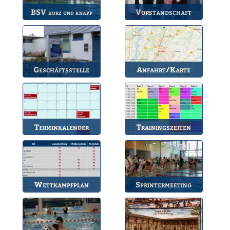
BSV
Vorstandschaft
kurz und knapp
Die wichtigsten Infos
Unsere amtierende
zum BSV.
Vorstandschaft.
Geschäftsstelle
Anfahrt/Karte
Anlaufstelle für alle
So können Sie uns
Fragen.
erreichen.
Terminkalender
Trainingszeiten
Die Termine des BSV.
Bahnbelegungen der
Gruppen.
Wettkampfplan
Sprintermeeting
Übersicht der aktuellen
Jährlicher Wettkampf
Wettkämpfe.
des BSV.