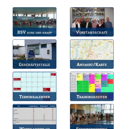
BSV
Vorstandschaft
kurz und knapp
Die wichtigsten Infos
Unsere amtierende
zum BSV.
Vorstandschaft.
Geschäftsstelle
Anfahrt/Karte
Anlaufstelle für alle
So können Sie uns
Fragen.
erreichen.
Terminkalender
Trainingszeiten
Die Termine des BSV.
Bahnbelegungen der
Gruppen.
Wettkampfplan
Sprintermeeting