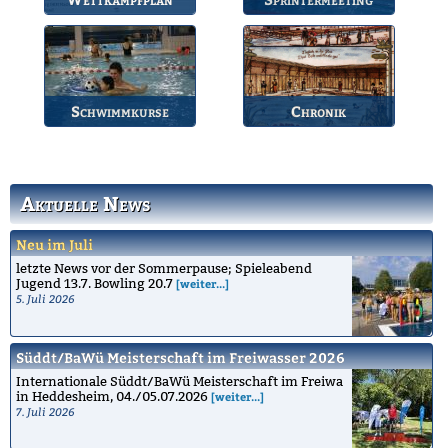
Übersicht der aktuellen
Jährlicher Wettkampf
Wettkämpfe.
des BSV.
Schwimmkurse
Chronik
Informationen zu den
Die Geschichte des
Schwimmkursen.
Bruchsaler
Schwimmvereins.
Aktuelle News
Neu im Juli
letzte News vor der Sommerpause; Spieleabend
Jugend 13.7. Bowling 20.7
[weiter...]
5. Juli 2026
Süddt/BaWü Meisterschaft im Freiwasser 2026
Internationale Süddt/BaWü Meisterschaft im Freiwa
in Heddesheim, 04./05.07.2026
[weiter...]
7. Juli 2026