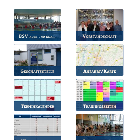
BSV
Vorstandschaft
kurz und knapp
Die wichtigsten Infos
Unsere amtierende
zum BSV.
Vorstandschaft.
Geschäftsstelle
Anfahrt/Karte
Anlaufstelle für alle
So können Sie uns
Fragen.
erreichen.
Terminkalender
Trainingszeiten
Die Termine des BSV.
Bahnbelegungen der
Gruppen.