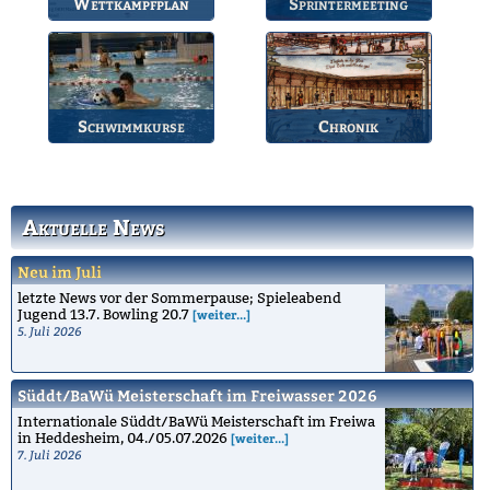
Wettkampfplan
Sprintermeeting
Übersicht der aktuellen
Jährlicher Wettkampf
Wettkämpfe.
des BSV.
Schwimmkurse
Chronik
Informationen zu den
Die Geschichte des
Schwimmkursen.
Bruchsaler
Schwimmvereins.
Aktuelle News
Neu im Juli
letzte News vor der Sommerpause; Spieleabend
Jugend 13.7. Bowling 20.7
[weiter...]
5. Juli 2026
Süddt/BaWü Meisterschaft im Freiwasser 2026
Internationale Süddt/BaWü Meisterschaft im Freiwa
in Heddesheim, 04./05.07.2026
[weiter...]
7. Juli 2026