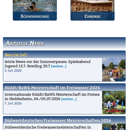
Schwimmkurse
Chronik
Informationen zu den
Die Geschichte des
Schwimmkursen.
Bruchsaler
Schwimmvereins.
Aktuelle News
Neu im Juli
letzte News vor der Sommerpause; Spieleabend
Jugend 13.7. Bowling 20.7
[weiter...]
5. Juli 2026
Süddt/BaWü Meisterschaft im Freiwasser 2026
Internationale Süddt/BaWü Meisterschaft im Freiwa
in Heddesheim, 04./05.07.2026
[weiter...]
7. Juli 2026
Südwestdeutschen Freiwasser Meisterschaften 2026
Südwestdeutsche Freiwassermeisterschaften in