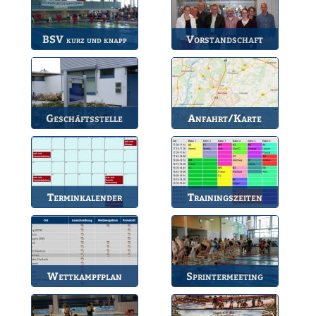
BSV
Vorstandschaft
kurz und knapp
Die wichtigsten Infos
Unsere amtierende
zum BSV.
Vorstandschaft.
Geschäftsstelle
Anfahrt/Karte
Anlaufstelle für alle
So können Sie uns
Fragen.
erreichen.
Terminkalender
Trainingszeiten
Die Termine des BSV.
Bahnbelegungen der
Gruppen.
Wettkampfplan
Sprintermeeting
Übersicht der aktuellen
Jährlicher Wettkampf
Wettkämpfe.
des BSV.