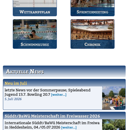
Wettkampfplan
Sprintermeeting
Übersicht der aktuellen
Jährlicher Wettkampf
Wettkämpfe.
des BSV.
Schwimmkurse
Chronik
Informationen zu den
Die Geschichte des
Schwimmkursen.
Bruchsaler
Schwimmvereins.
Aktuelle News
Neu im Juli
letzte News vor der Sommerpause; Spieleabend
Jugend 13.7. Bowling 20.7
[weiter...]
5. Juli 2026
Süddt/BaWü Meisterschaft im Freiwasser 2026
Internationale Süddt/BaWü Meisterschaft im Freiwa
in Heddesheim, 04./05.07.2026
[weiter...]