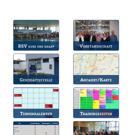
BSV
Vorstandschaft
kurz und knapp
Die wichtigsten Infos
Unsere amtierende
zum BSV.
Vorstandschaft.
Geschäftsstelle
Anfahrt/Karte
Anlaufstelle für alle
So können Sie uns
Fragen.
erreichen.
Terminkalender
Trainingszeiten
Die Termine des BSV.
Bahnbelegungen der
Gruppen.