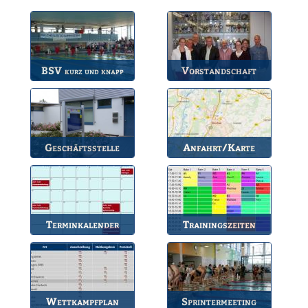
BSV
Vorstandschaft
kurz und knapp
Die wichtigsten Infos
Unsere amtierende
zum BSV.
Vorstandschaft.
Geschäftsstelle
Anfahrt/Karte
Anlaufstelle für alle
So können Sie uns
Fragen.
erreichen.
Terminkalender
Trainingszeiten
Die Termine des BSV.
Bahnbelegungen der
Gruppen.
Wettkampfplan
Sprintermeeting