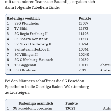
mit den anderen Teams der Badenliga ergaben sich
dann folgende Tabellenstände:
Badenliga weiblich
Punkte
1
SSG Pforzheim
13057
2
TV Bühl
12873
3
SG Regio Freiburg II
11498
4
SK Sparta Konstanz
11213
5
SV Nikar Heidelberg II
10774
6
Swimteam HedDos II
10361
7
SC Villingen II
10240
8
SG Offenburg-Hausach
10139
9
TB Gaggenau
10111
Abstei
10
SSG Bruhrain
7912
Abstei
Bei den Männern schaffte es die SG Poseidon
Eppelheim in die Oberliga Baden-Württemberg
aufzusteigen.
Badenliga männlich
Punkte
1
SG Poseidon Eppelheim
13021
Aufs