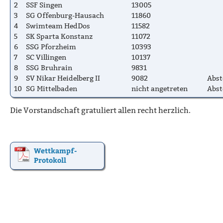
2
SSF Singen
13005
3
SG Offenburg-Hausach
11860
4
Swimteam HedDos
11582
5
SK Sparta Konstanz
11072
6
SSG Pforzheim
10393
7
SC Villingen
10137
8
SSG Bruhrain
9831
9
SV Nikar Heidelberg II
9082
Abst
10
SG Mittelbaden
nicht angetreten
Abst
Die Vorstandschaft gratuliert allen recht herzlich.
Wettkampf-
Protokoll