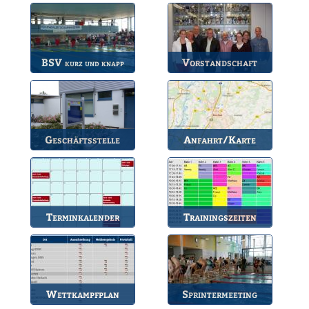
BSV
Vorstandschaft
kurz und knapp
Die wichtigsten Infos
Unsere amtierende
zum BSV.
Vorstandschaft.
Geschäftsstelle
Anfahrt/Karte
Anlaufstelle für alle
So können Sie uns
Fragen.
erreichen.
Terminkalender
Trainingszeiten
Die Termine des BSV.
Bahnbelegungen der
Gruppen.
Wettkampfplan
Sprintermeeting