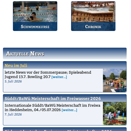
Übersicht der aktuellen
Jährlicher Wettkampf
Wettkämpfe.
des BSV.
Schwimmkurse
Chronik
Informationen zu den
Die Geschichte des
Schwimmkursen.
Bruchsaler
Schwimmvereins.
Aktuelle News
Neu im Juli
letzte News vor der Sommerpause; Spieleabend
Jugend 13.7. Bowling 20.7
[weiter...]
5. Juli 2026
Süddt/BaWü Meisterschaft im Freiwasser 2026
Internationale Süddt/BaWü Meisterschaft im Freiwa
in Heddesheim, 04./05.07.2026
[weiter...]
7. Juli 2026