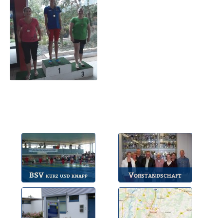
BSV
Vorstandschaft
kurz und knapp
Die wichtigsten Infos
Unsere amtierende
zum BSV.
Vorstandschaft.