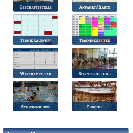
Geschäftsstelle
Anfahrt/Karte
Anlaufstelle für alle
So können Sie uns
Fragen.
erreichen.
Terminkalender
Trainingszeiten
Die Termine des BSV.
Bahnbelegungen der
Gruppen.
Wettkampfplan
Sprintermeeting
Übersicht der aktuellen
Jährlicher Wettkampf
Wettkämpfe.
des BSV.
Schwimmkurse
Chronik
Informationen zu den
Die Geschichte des
Schwimmkursen.
Bruchsaler
Schwimmvereins.