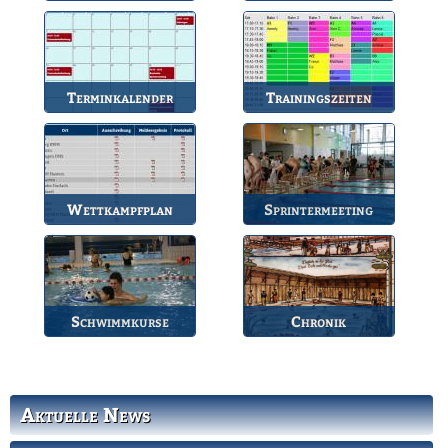
Anlaufstelle für alle
So können Sie uns
Fragen.
erreichen.
Terminkalender
Trainingszeiten
Die Termine des BSV.
Bahnbelegungen der
Gruppen.
Wettkampfplan
Sprintermeeting
Übersicht der aktuellen
Jährlicher Wettkampf
Wettkämpfe.
des BSV.
Schwimmkurse
Chronik
Informationen zu den
Die Geschichte des
Schwimmkursen.
Bruchsaler
Schwimmvereins.
Aktuelle News