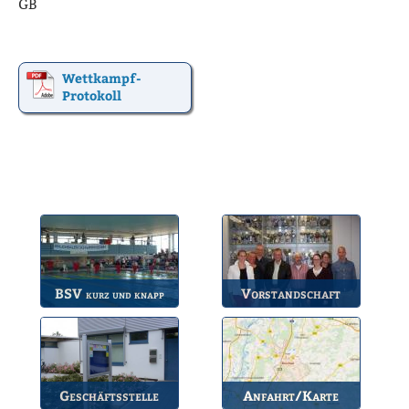
GB
Wettkampf-
Protokoll
BSV
Vorstandschaft
kurz und knapp
Die wichtigsten Infos
Unsere amtierende
zum BSV.
Vorstandschaft.
Geschäftsstelle
Anfahrt/Karte