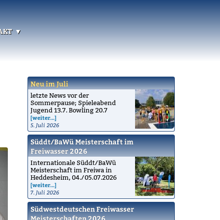
akt
Neu im Juli
letzte News vor der
Sommerpause; Spieleabend
Jugend 13.7. Bowling 20.7
[weiter...]
5. Juli 2026
Süddt/BaWü Meisterschaft im
Freiwasser 2026
Internationale Süddt/BaWü
Meisterschaft im Freiwa in
Heddesheim, 04./05.07.2026
[weiter...]
7. Juli 2026
Südwestdeutschen Freiwasser
Meisterschaften 2026