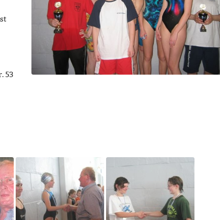
st
. 53