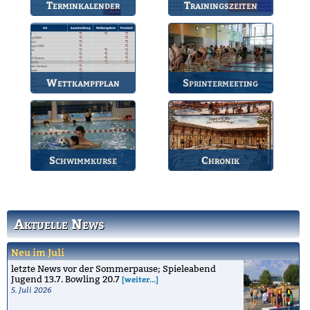
Terminkalender
Trainingszeiten
Die Termine des BSV.
Bahnbelegungen der
Gruppen.
Wettkampfplan
Sprintermeeting
Übersicht der aktuellen
Jährlicher Wettkampf
Wettkämpfe.
des BSV.
Schwimmkurse
Chronik
Informationen zu den
Die Geschichte des
Schwimmkursen.
Bruchsaler
Schwimmvereins.
Aktuelle News
Neu im Juli
letzte News vor der Sommerpause; Spieleabend
Jugend 13.7. Bowling 20.7
[weiter...]
5. Juli 2026