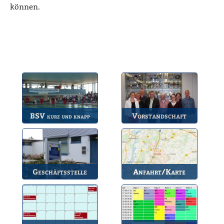
können.
BSV
Vorstandschaft
kurz und knapp
Die wichtigsten Infos
Unsere amtierende
zum BSV.
Vorstandschaft.
Geschäftsstelle
Anfahrt/Karte
Anlaufstelle für alle
So können Sie uns
Fragen.
erreichen.