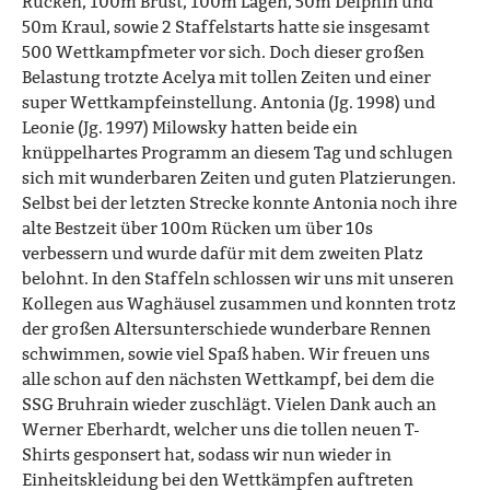
Rücken, 100m Brust, 100m Lagen, 50m Delphin und
50m Kraul, sowie 2 Staffelstarts hatte sie insgesamt
500 Wettkampfmeter vor sich. Doch dieser großen
Belastung trotzte Acelya mit tollen Zeiten und einer
super Wettkampfeinstellung. Antonia (Jg. 1998) und
Leonie (Jg. 1997) Milowsky hatten beide ein
knüppelhartes Programm an diesem Tag und schlugen
sich mit wunderbaren Zeiten und guten Platzierungen.
Selbst bei der letzten Strecke konnte Antonia noch ihre
alte Bestzeit über 100m Rücken um über 10s
verbessern und wurde dafür mit dem zweiten Platz
belohnt. In den Staffeln schlossen wir uns mit unseren
Kollegen aus Waghäusel zusammen und konnten trotz
der großen Altersunterschiede wunderbare Rennen
schwimmen, sowie viel Spaß haben. Wir freuen uns
alle schon auf den nächsten Wettkampf, bei dem die
SSG Bruhrain wieder zuschlägt. Vielen Dank auch an
Werner Eberhardt, welcher uns die tollen neuen T-
Shirts gesponsert hat, sodass wir nun wieder in
Einheitskleidung bei den Wettkämpfen auftreten