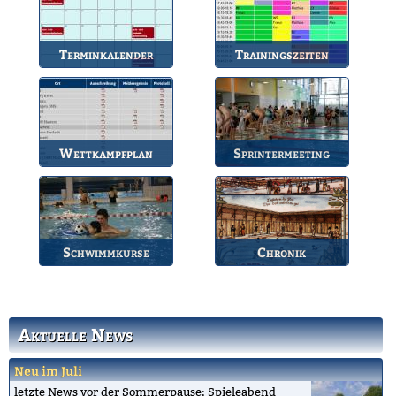
Terminkalender
Trainingszeiten
Die Termine des BSV.
Bahnbelegungen der
Gruppen.
Wettkampfplan
Sprintermeeting
Übersicht der aktuellen
Jährlicher Wettkampf
Wettkämpfe.
des BSV.
Schwimmkurse
Chronik
Informationen zu den
Die Geschichte des
Schwimmkursen.
Bruchsaler
Schwimmvereins.
Aktuelle News
Neu im Juli
letzte News vor der Sommerpause; Spieleabend