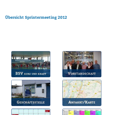
Übersicht Sprintermeeting 2012
BSV
Vorstandschaft
kurz und knapp
Die wichtigsten Infos
Unsere amtierende
zum BSV.
Vorstandschaft.
Geschäftsstelle
Anfahrt/Karte
Anlaufstelle für alle
So können Sie uns
Fragen.
erreichen.