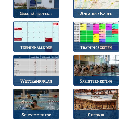
Geschäftsstelle
Anfahrt/Karte
Anlaufstelle für alle
So können Sie uns
Fragen.
erreichen.
Terminkalender
Trainingszeiten
Die Termine des BSV.
Bahnbelegungen der
Gruppen.
Wettkampfplan
Sprintermeeting
Übersicht der aktuellen
Jährlicher Wettkampf
Wettkämpfe.
des BSV.
Schwimmkurse
Chronik
Informationen zu den
Die Geschichte des
Schwimmkursen.
Bruchsaler
Schwimmvereins.