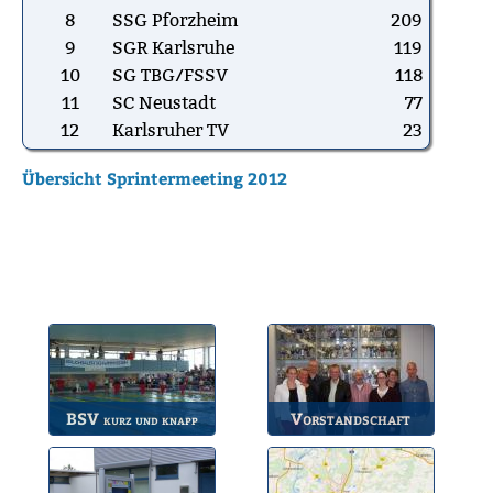
8
SSG Pforzheim
209
9
SGR Karlsruhe
119
10
SG TBG/FSSV
118
11
SC Neustadt
77
12
Karlsruher TV
23
Übersicht Sprintermeeting 2012
BSV
Vorstandschaft
kurz und knapp
Die wichtigsten Infos
Unsere amtierende
zum BSV.
Vorstandschaft.