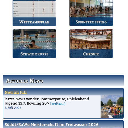
Gruppen.
Wettkampfplan
Sprintermeeting
Übersicht der aktuellen
Jährlicher Wettkampf
Wettkämpfe.
des BSV.
Schwimmkurse
Chronik
Informationen zu den
Die Geschichte des
Schwimmkursen.
Bruchsaler
Schwimmvereins.
Aktuelle News
Neu im Juli
letzte News vor der Sommerpause; Spieleabend
Jugend 13.7. Bowling 20.7
[weiter...]
5. Juli 2026
Süddt/BaWü Meisterschaft im Freiwasser 2026