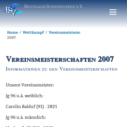
Bruchsaler Schwimmverein e.V.
Home
Wettkampf
Vereinsmeisterschaften
Archiv
Verei
2007
Vereinsmeisterschaften 2007
Informationen zu den Vereinsmeisterschaften
Unsere Vereinsmeister:
Jg 96 u.ä. weiblich:
Carolin Balduf (91) - 2821
Jg 96 u.ä. männlich: