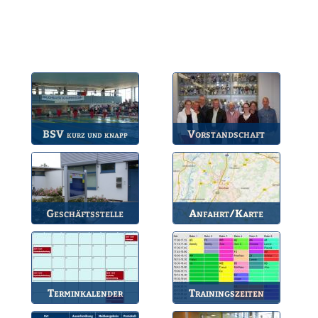
BSV
Vorstandschaft
kurz und knapp
Die wichtigsten Infos
Unsere amtierende
zum BSV.
Vorstandschaft.
Geschäftsstelle
Anfahrt/Karte
Anlaufstelle für alle
So können Sie uns
Fragen.
erreichen.
Terminkalender
Trainingszeiten
Die Termine des BSV.
Bahnbelegungen der