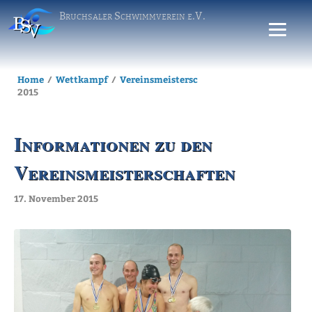
Bruchsaler Schwimmverein e.V.
Home
Wettkampf
Vereinsmeisterschaften
Archiv
Verei
2015
Informationen zu den
Vereinsmeisterschaften
17. November 2015