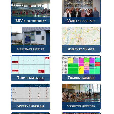
BSV
Vorstandschaft
kurz und knapp
Die wichtigsten Infos
Unsere amtierende
zum BSV.
Vorstandschaft.
Geschäftsstelle
Anfahrt/Karte
Anlaufstelle für alle
So können Sie uns
Fragen.
erreichen.
Terminkalender
Trainingszeiten
Die Termine des BSV.
Bahnbelegungen der
Gruppen.
Wettkampfplan
Sprintermeeting
Übersicht der aktuellen
Jährlicher Wettkampf