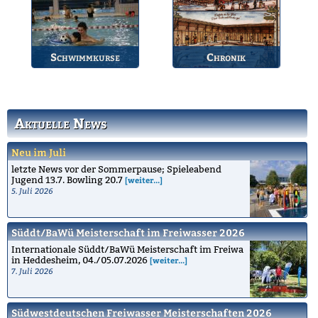
Wettkämpfe.
des BSV.
Schwimmkurse
Chronik
Informationen zu den
Die Geschichte des
Schwimmkursen.
Bruchsaler
Schwimmvereins.
Aktuelle News
Neu im Juli
letzte News vor der Sommerpause; Spieleabend
Jugend 13.7. Bowling 20.7
[weiter...]
5. Juli 2026
Süddt/BaWü Meisterschaft im Freiwasser 2026
Internationale Süddt/BaWü Meisterschaft im Freiwa
in Heddesheim, 04./05.07.2026
[weiter...]
7. Juli 2026
Südwestdeutschen Freiwasser Meisterschaften 2026